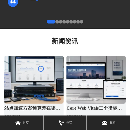
新闻资讯
站点加速方案预算差在哪，
Core Web Vitals三个指标哪
带宽、缓存还是开发改造
个最影响排名？先看页面类
2026/08/07
2026/08/07
型



首页
电话
邮箱
站点加速方案预算差在哪？本文
Core Web Vitals三个指标哪个最