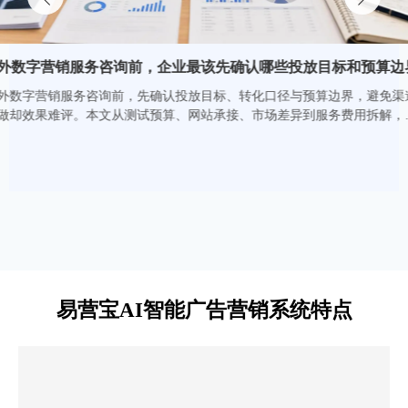
微信/电话/邮箱 多方式留言即时推送
AI建站快速上线前，哪些页面和功能不能省
智能DNS解析 可发布全球服务器节点
边界
AI建站快速上线前，别只追求速度。首页、产品页、关于我
立即体验
们、联系页、表单、CTA、移动端适配与SEO基础项缺一不
渠道
可。了解哪些页面和功能不能省，避免返工，提升收录、询盘
，帮
与转化效率。
查看详情
易营宝AI智能广告营销系统特点