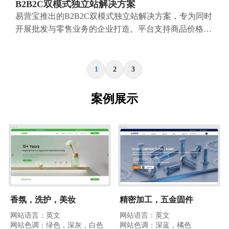
B2B2C双模式独立站解决方案
易营宝推出的B2B2C双模式独立站解决方案，专为同时
开展批发与零售业务的企业打造。平台支持商品价格展
示、商品多规格管理、购物车与购物车弹窗、购物车总
价计算，以及统一批量询价等功能，帮助企业以更高
效、更直观的方式触达B端与C端客户。通过云建站、
1
2
3
大数据分析与广告智能投放体系，助力企业打破渠道壁
垒，实现国内外市场拓展与品牌价值提升。
案例展示
香氛，洗护，美妆
精密加工，五金固件
网站语言：英文
网站语言：英文
网站色调：绿色，深灰，白色
网站色调：深蓝，橘色