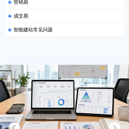
营销易

成交易

智能建站常见问题

致力于帮助全球企业拥有会营销能赚钱的网站！
优化客户体验及转化漏斗
提升浏览率 降低跳出率
Q：
易营宝的智能建站支持哪些功能？
CDN加速 六大洲全覆盖
Google WebP图片处理技术 加快加载速度
Q：
易营宝适合做外贸独立站吗？
专业SEO布局，带来更多免费流量
易营宝与其他建站平台相比，有什
立即体验
Q：
么不同？
本地化精准营销 提供极致的网站加速方案
外贸企业 终极解决方案
立即咨询
不加广告费 也能让询盘倍增


134小语种 多语言网站自动翻译